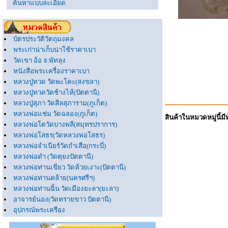
ค้นหาแบบละเอียด
บัตรประวัติวัตถุมงคล
พระเก่าน่าเก็บน่าใช้ราคาเบา
วัดเขา อ้อ จ.พัทลุง
หนังสือพระเครื่องราคาเบา
หลวงปู่ทวด วัดพะโคะ(สงขลา)
หลวงปู่ทวดวัดช้างไห้(ปัตตานี)
หลวงปู่สุภา วัดสีลสุภาราม(ภูเก็ต)
หลวงพ่อแช่ม วัดฉลอง(ภูเก็ต)
สินค้าในหมวดหมู่นี้มีท
หลวงพ่อโตวัดบางพลี(สมุทรปราการ)
หลวงพ่อโสธร(วัดหลวงพ่อโสธร)
หลวงพ่อจำเนียร์วัดถำเสือ(กระบี่)
หลวงพ่อดำ (วัดตุยงปัตตานี)
หลวงพ่อท่านเขียว วัดห้วยเงาะ(ปัตตานี)
หลวงพ่อท่านคล้าย(นครศรีฯ)
หลวงพ่อท่านฉิ้น วัดเมืองยะลา(ยะลา)
อาจารย์นอง(วัดทรายขาว ปัตตานี)
อุปกรณ์พระเครือง